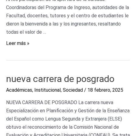
Coordinadoras del Programa de Ingreso, autoridades de la
Facultad, docentes, tutores y el centro de estudiantes le
dieron la bienvenida a las y los ingresantes, resaltando
todas el valor de …
Leer más »
nueva
nueva carrera de posgrado
carrera
Académicas
,
Institucional
,
Sociedad
/
18 febrero, 2025
de
posgrado
NUEVA CARRERA DE POSGRADO La carrera nueva
Especialización en Planificación y Gestión de la Enseñanza
del Español como Lengua Segunda y Extranjera (ELSE)
obtuvo el reconocimiento de la Comisión Nacional de
Evaluación y Acreditacion Universitaria (CONEAU). Se trata