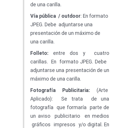
de una carilla.
Vía pública / outdoor
: En formato
JPEG. Debe adjuntarse una
presentación de un máximo de
una carilla.
F
o
ll
et
o
:
entre dos y cuatro
carillas. En formato JPEG. Debe
adjuntarse una presentación de un
máximo de una carilla.
F
o
t
o
grafí
a
Publicitaria
:
(Arte
Aplicado): Se trata de una
fotografía que formaría parte de
un aviso publicitario en medios
gráficos impresos y/o digital. En