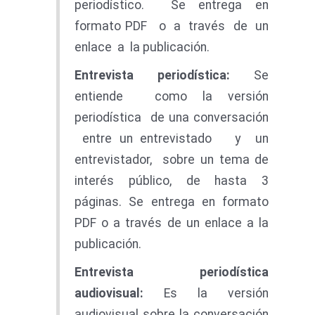
periodístico. Se entrega en
formato PDF o a través de un
enlace a la publicación.
E
n
t
r
e
v
i
s
t
a
periodística
:
Se
entiende como la versión
periodística de una conversación
entre un entrevistado y un
entrevistador, sobre un tema de
interés público, de hasta 3
páginas. Se entrega en formato
PDF o a través de un enlace a la
publicación.
E
n
t
r
e
v
i
s
t
a
periodística
audiovisual:
Es la versión
audiovisual sobre la conversación