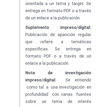
orientada a un tema y target. Se
entrega en formato PDF o a través
de un enlace a la publicación.
Suplement
o i
mp
r
e
s
o
/
d
i
gital
:
Publicación de aparición regular
que refiere a temáticas
específicas. Se entrega en
formato PDF o a través de un
enlace a la publicación.
Not
a
d
e investigación
impreso/digital:
Se entiende
como tal a una investigación en
profundidad con varias fuentes
sobre un tema de interés