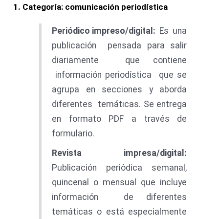
1
.
C
a
te
goría
:
comunicació
n
periodístic
a
Periódic
o impreso/digital:
Es una
publicación pensada para salir
diariamente que contiene
información periodística que se
agrupa en secciones y aborda
diferentes temáticas. Se entrega
en formato PDF a través de
formulario.
Revist
a i
mp
r
e
s
a
/
d
i
gital
:
Publicación periódica semanal,
quincenal o mensual que incluye
información de diferentes
temáticas o está especialmente