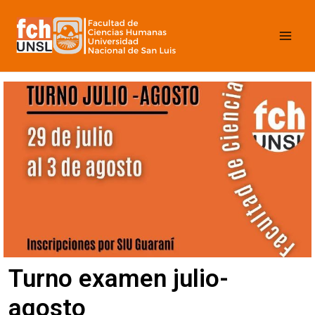
Ir
Mai
al
contenido
Men
Turno examen julio-
agosto