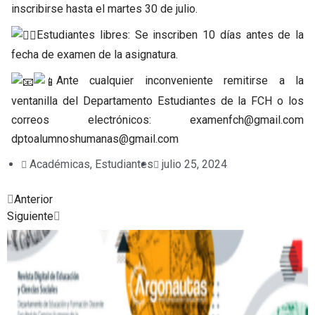
inscribirse hasta el martes 30 de julio.
Estudiantes libres: Se inscriben 10 días antes de la
fecha de examen de la asignatura.
Ante cualquier inconveniente remitirse a la
ventanilla del Departamento Estudiantes de la FCH o los
correos electrónicos: examenfch@gmail.com
dptoalumnoshumanas@gmail.com
Académicas
,
Estudiantes
julio 25, 2024
Prev
Next
Anterior
Siguiente
Posted
Posted
Posted
Posted
Posted
Posted
Posted
in
in
in
in
in
in
in