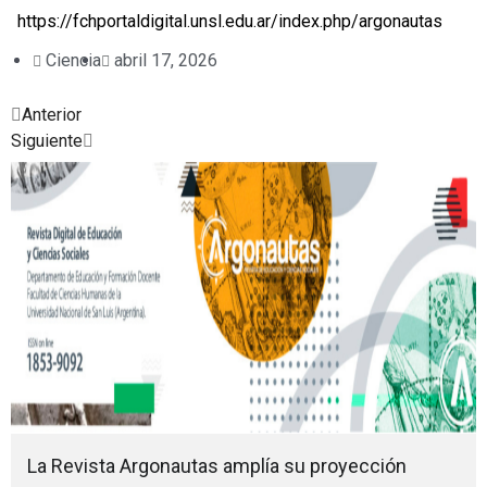
https://fchportaldigital.unsl.edu.ar/index.php/argonautas
Ciencia
abril 17, 2026
Prev
Next
Anterior
Siguiente
Posted
Posted
Posted
Posted
Posted
Posted
Posted
in
in
in
in
in
in
in
La Revista Argonautas amplía su proyección