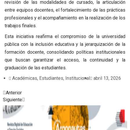
revisión de las modalidades de cursado, la articulación
entre equipos docentes, el fortalecimiento de las prácticas
profesionales y el acompañamiento en la realización de los
trabajos finales.
Esta iniciativa reafirma el compromiso de la universidad
pública con la inclusión educativa y la jerarquización de la
formación docente, consolidando políticas institucionales
que buscan garantizar el acceso, la continuidad y la
graduación de las estudiantes.
Académicas
,
Estudiantes
,
Institucional
abril 13, 2026
Prev
Next
Anterior
Siguiente
Posted
Posted
Posted
Posted
Posted
Posted
Posted
in
in
in
in
in
in
in