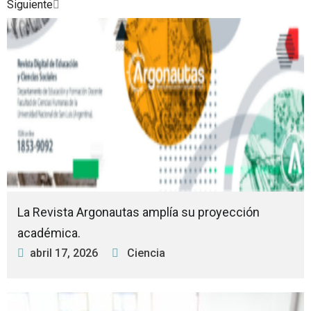
Siguiente
Posted
Posted
Posted
Posted
Posted
Posted
Posted
in
in
in
in
in
in
in
La Revista Argonautas amplía su proyección
académica.
abril 17, 2026
Ciencia