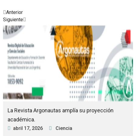
Prev
Next
Anterior
Siguiente
Posted
Posted
Posted
Posted
Posted
Posted
Posted
in
in
in
in
in
in
in
La Revista Argonautas amplía su proyección
académica.
abril 17, 2026
Ciencia