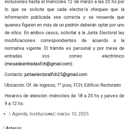
inclusiones hasta el miércoles 12 de marzo a las 20 hs por
lo que se solicita que cada elector/a chequee que la
información publicada sea correcta y se recuerda que
quienes figuren en más de un padrón deberán optar por uno
de ellos. En ambos casos, solicitar a la Junta Electoral las
modificaciones correspondientes de acuerdo a la
normativa vigente. El trámite es personal y por mesa de
entradas vos correo electrónico
(
mesadeentradasfch@gmail.com
).
Contacto:
juntaelectoralfch25@gmail.com
Ubicación: Of. de Ingreso, 1° piso, FCH, Edificio Rectorado
Horarios de atención: miércoles de 18 a 20 hs y jueves de
9 a 12 hs.
Agenda
,
Institucional
marzo 10, 2025
Prev
Next
Anterior