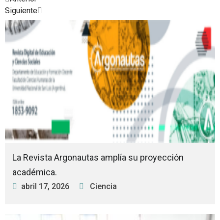
Siguiente
Posted
Posted
Posted
Posted
Posted
Posted
Posted
in
in
in
in
in
in
in
La Revista Argonautas amplía su proyección
académica.
abril 17, 2026
Ciencia