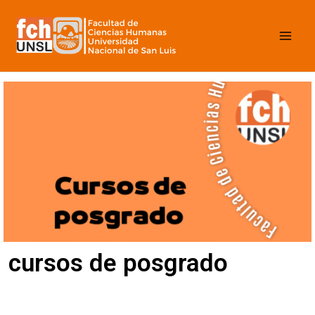
Ir
Mai
al
contenido
Men
cursos de posgrado