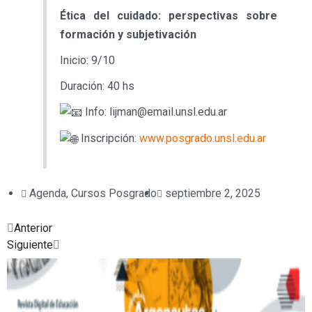
Ética del cuidado: perspectivas sobre
formación y subjetivación
Inicio: 9/10
Duración: 40 hs
Info: lijman@email.unsl.edu.ar
Inscripción:
www.posgrado.unsl.edu.ar
Agenda
,
Cursos Posgrado
septiembre 2, 2025
Prev
Next
Anterior
Siguiente
Posted
Posted
Posted
Posted
Posted
Posted
Posted
in
in
in
in
in
in
in