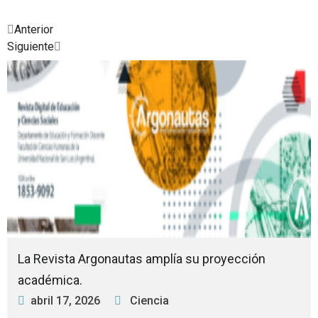
Prev
Next
Anterior
Siguiente
Posted
Posted
Posted
Posted
Posted
Posted
Posted
in
in
in
in
in
in
in
La Revista Argonautas amplía su proyección
académica.
abril 17, 2026
Ciencia