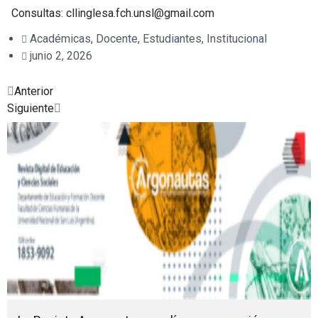
Consultas: cllinglesa.fch.unsl@gmail.com
Académicas
,
Docente
,
Estudiantes
,
Institucional
junio 2, 2026
Prev
Next
Anterior
Siguiente
Posted
Posted
Posted
Posted
Posted
Posted
Posted
in
in
in
in
in
in
in