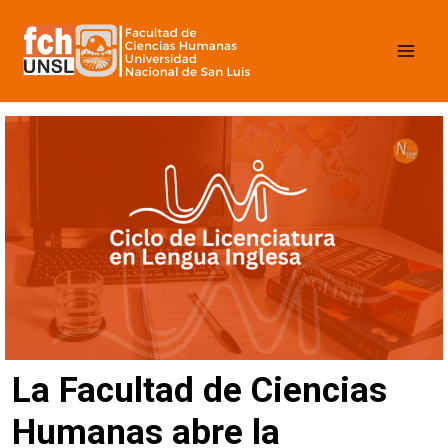
Ir
Mai
al
contenido
Men
La Facultad de Ciencias
Humanas abre la